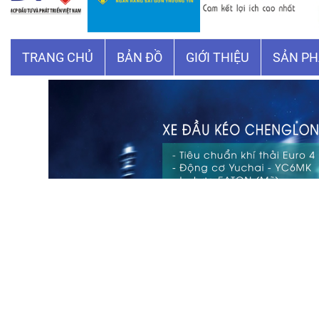
☰
TRANG CHỦ
BẢN ĐỒ
GIỚI THIỆU
SẢN P
h