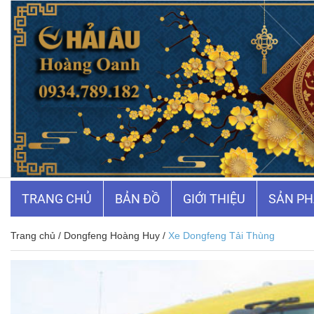
☰
TRANG CHỦ
BẢN ĐỒ
GIỚI THIỆU
SẢN P
Trang chủ
/
Dongfeng Hoàng Huy
/
Xe Dongfeng Tải Thùng