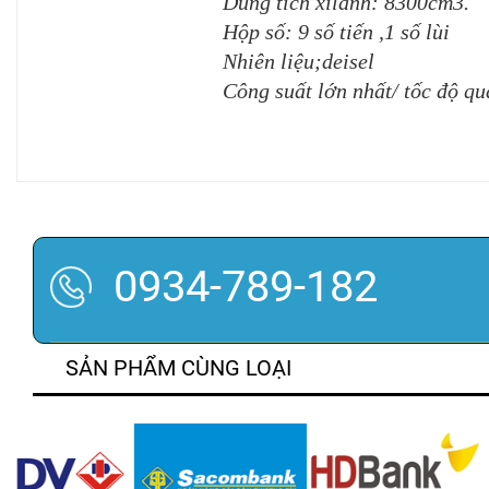
Dung tích xilanh: 8300cm3.
Hộp số: 9 số tiến ,1 số lùi
Nhiên liệu;deisel
Công suất lớn nhất/ tốc độ q
0934-789-182
SẢN PHẨM CÙNG LOẠI