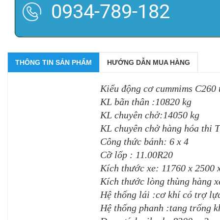
0934-789-182
THÔNG TIN SẢN PHẨM
HƯỚNG DẪN MUA HÀNG
Kiểu động cơ cummims C260 t
KL bãn thân :10820 kg
KL chuyên chở:14050 kg
KL chuyên chở hàng hóa thi
Công thức bánh: 6 x 4
Cỡ lốp : 11.00R20
Kích thước xe: 11760 x 2500
Kích thước lòng thùng hàng x
Hệ thống lái :cơ khí có trợ lự
Hệ thống phanh :tang trống kh