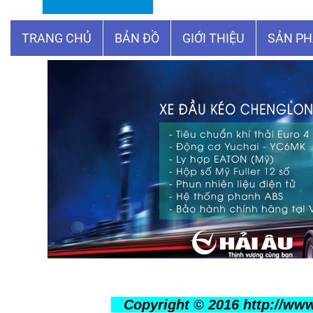
☰
TRANG CHỦ
BẢN ĐỒ
GIỚI THIỆU
SẢN P
h
Copyright © 2016 http://w