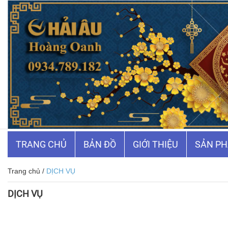
☰
TRANG CHỦ
BẢN ĐỒ
GIỚI THIỆU
SẢN P
Trang chủ
/
DỊCH VỤ
DỊCH VỤ